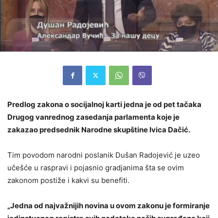
Predlog zakona o socijalnoj karti jedna je od pet tačaka
Drugog vanrednog zasedanja parlamenta koje je
zakazao predsednik Narodne skupštine Ivica Dačić.
Tim povodom narodni poslanik Dušan Radojević je uzeo
učešće u raspravi i pojasnio gradjanima šta se ovim
zakonom postiže i kakvi su benefiti.
„Jedna od najvažnijih novina u ovom zakonu je formiranje