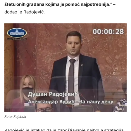
štetu onih građana kojima je pomoć najpotrebnija
.“ –
dodao je Radojević.
Foto: Fejsbuk
Radojević je istakao da je zapošljavanje najbolja strategija