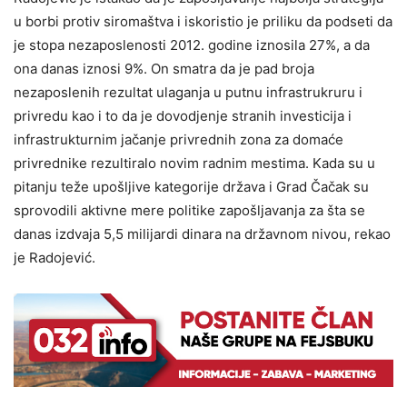
u borbi protiv siromaštva i iskoristio je priliku da podseti da
je stopa nezaposlenosti 2012. godine iznosila 27%, a da
ona danas iznosi 9%. On smatra da je pad broja
nezaposlenih rezultat ulaganja u putnu infrastrukruru i
privredu kao i to da je dovodjenje stranih investicija i
infrastrukturnim jačanje privrednih zona za domaće
privrednike rezultiralo novim radnim mestima. Kada su u
pitanju teže upošljive kategorije država i Grad Čačak su
sprovodili aktivne mere politike zapošljavanja za šta se
danas izdvaja 5,5 milijardi dinara na državnom nivou, rekao
je Radojević.