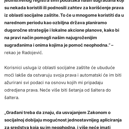
jedinstvenog registra svih podataka naših sugrađana koji
su nekada koristili ili podnosili zahtev za korišćenje prava
iz oblasti socijalne zaštite. To će u mnogome koristiti da u
narednom periodu kao ozbiljna država planiramo
dugoročne strategije i lokalne akcione planove, kako bi
na pravi način pomogli našim najugroženijim
sugrađanima i onima kojima je pomoć neophodna.“ –
rekao je Radojević.
Korisnici usluga iz oblasti socijalne zaštite će ubuduće
moći lakše da ostvaruju svoja prava i automatski će im biti
ažurirani svi podaci na osnovu kojih mi pripadaju
odredjena prava. Neće više biti šetanja od šaltera do
šaltera.
„Građani treba da znaju, da usvajanjem Zakonom o
socijalnoj dobijaju mogućnost jednostavnijeg apliciranja
za sredstva koja su im neophodna, i više neće imati