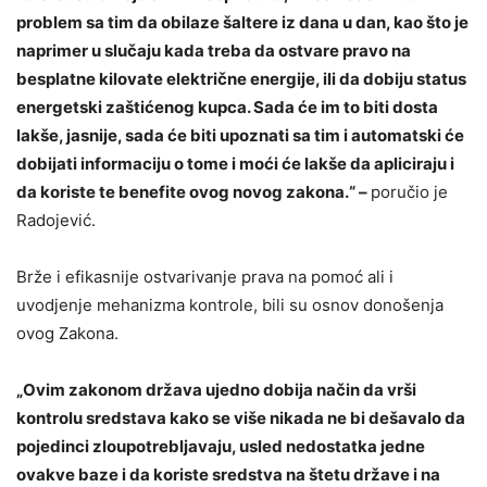
problem sa tim da obilaze šaltere iz dana u dan, kao što je
naprimer u slučaju kada treba da ostvare pravo na
besplatne kilovate električne energije, ili da dobiju status
energetski zaštićenog kupca. Sada će im to biti dosta
lakše, jasnije, sada će biti upoznati sa tim i automatski će
dobijati informaciju o tome i moći će lakše da apliciraju i
da koriste te benefite ovog novog zakona.“ –
poručio je
Radojević.
Brže i efikasnije ostvarivanje prava na pomoć ali i
uvodjenje mehanizma kontrole, bili su osnov donošenja
ovog Zakona.
„Ovim zakonom država ujedno dobija način da vrši
kontrolu sredstava kako se više nikada ne bi dešavalo da
pojedinci zloupotrebljavaju, usled nedostatka jedne
ovakve baze i da koriste sredstva na štetu države i na