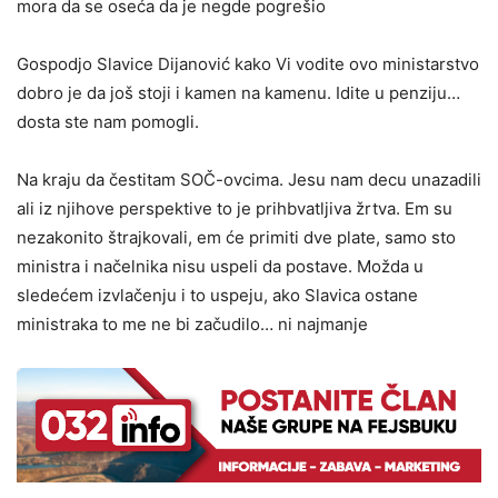
mora da se oseća da je negde pogrešio
Gospodjo Slavice Dijanović kako Vi vodite ovo ministarstvo
dobro je da još stoji i kamen na kamenu. Idite u penziju…
dosta ste nam pomogli.
Na kraju da čestitam SOČ-ovcima. Jesu nam decu unazadili
ali iz njihove perspektive to je prihbvatljiva žrtva. Em su
nezakonito štrajkovali, em će primiti dve plate, samo sto
ministra i načelnika nisu uspeli da postave. Možda u
sledećem izvlačenju i to uspeju, ako Slavica ostane
ministraka to me ne bi začudilo… ni najmanje