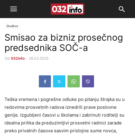
Društvo
Smisao za bizniz prosečnog
predsednika SOČ-a
Od
032info
-
26.03.2025
Teška vremena i pogrešne odluke po pitanju štrajka su u
redovima prosvetnih radova iznedrili prave poslovne
genije. Izgubljeni časovi u školama i zabrinuti roditelji su
idealna prilika da preduzimljivi prosvetni radnici zarade
preko privatnih časova sasvim pristojne sume novca,