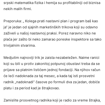
srpski matematika fizika i hemija su profitabilniji od biznisa
nekih malih firmi.
Preporuka: „ Kolega prati nastavni plan i program baš kao
ja“ je jedan od sjajnih marketinških trikova koji su odavno
zaživeli u našoj nastavnoj praksi. Porez naravno niko ne
plaća jer zašto bi neko zamarao poreske inspektore sa tako
trivijalnim stvarima.
Medjutim najnoviji trik je zaista nezabeležen. Naime ranici
koji su bili u protiv zakonitoj potpunoj obustavi treba da se
prijave sa platnim listićem jednoj fondaciji. Na njihov račun
će leći nadoknada za taj mesec, a kada taj isti prosvetni
radnik „nadoknadi“ časove po formuli dva za jedan, dobiće
platu i za period kad je štrajkovao.
Zamislite prosvetnog radnika koji je radio za vreme štrajka,