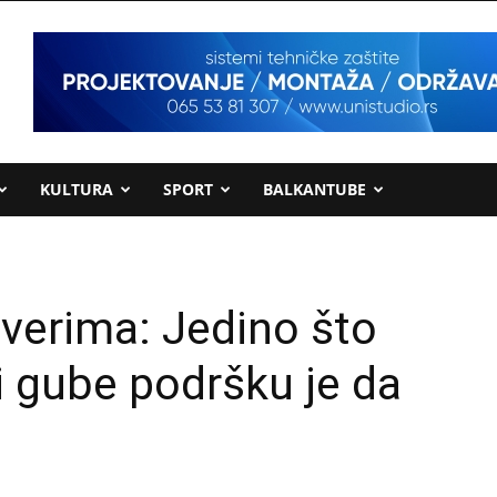
KULTURA
SPORT
BALKANTUBE
verima: Jedino što
i gube podršku je da