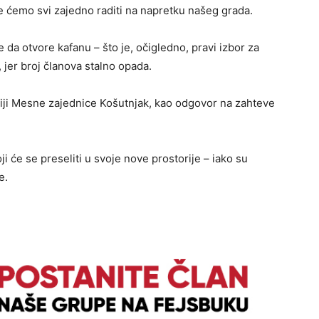
de ćemo svi zajedno raditi na napretku našeg grada.
 da otvore kafanu – što je, očigledno, pravi izbor za
 jer broj članova stalno opada.
riji Mesne zajednice Košutnjak, kao odgovor na zahteve
i će se preseliti u svoje nove prostorije – iako su
e.