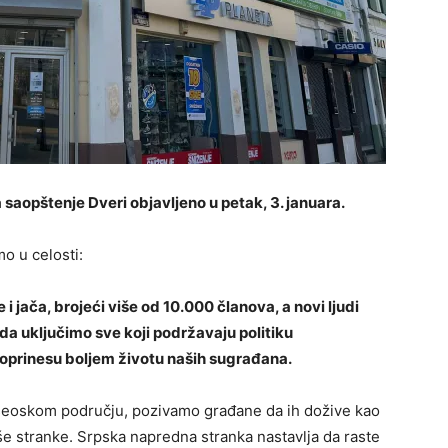
saopštenje Dveri objavljeno u petak, 3. januara.
o u celosti:
 jača, brojeći više od 10.000 članova, a novi ljudi
da uključimo sve koji podržavaju politiku
oprinesu boljem životu naših sugrađana.
 seoskom području, pozivamo građane da ih dožive kao
e stranke. Srpska napredna stranka nastavlja da raste