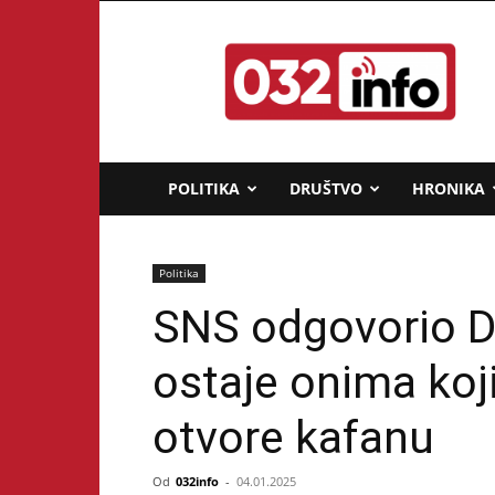
032info.rs
POLITIKA
DRUŠTVO
HRONIKA
Politika
SNS odgovorio D
ostaje onima koj
otvore kafanu
Od
032info
-
04.01.2025