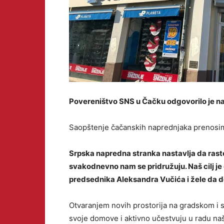
Povereništvo SNS u Čačku odgovorilo je na 
Saopštenje čačanskih naprednjaka prenosim
Srpska napredna stranka nastavlja da raste i
svakodnevno nam se pridružuju. Naš cilj je 
predsednika Aleksandra Vučića i žele da d
Otvaranjem novih prostorija na gradskom i
svoje domove i aktivno učestvuju u radu naš