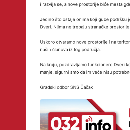
i razvija se, a nove prostorije biće mesta g
Jedino što ostaje onima koji gube podršku je
Dveri. Njima ne trebaju stranačke prostorije,
Uskoro otvaramo nove prostorije i na terito
naših članova iz tog područja.
Na kraju, pozdravljamo funkcionere Dveri koj
manje, sigurni smo da im veće nisu potrebn
Gradski odbor SNS Čačak