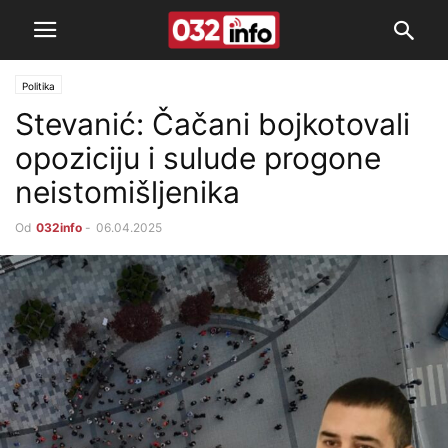
Politika
Stevanić: Čačani bojkotovali
opoziciju i sulude progone
neistomišljenika
Od
032info
-
06.04.2025