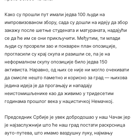
Како су прошли пут имали једва 100 људи на
импровизованом збору, сада су дошли на идеју да збор
закажу после шетње студената и матураната, надајући
се да ће им се они прикључити. Међутим, ти млади
људи су прозрели зао и покварен план опозиције,
прогласили су крај скупа и разишли се, па је на
неформалном скупу опозиције било једва 150
активиста. Наравно, од њих се није ни могло очекивати
да смисле нешто паметно и корисно за град — њихова
једина идеја је да прогањају и нападају
неистомишљенике као да живимо у тридесетим
годинама прошлог века у нацистичкој Немачкој.
Председник Србије је увек добродошао у наш Чачак јер
је најзаслужнији што ће наш град постати раскрсница
ауто-путева, што имамо ваздушну луку, најмању