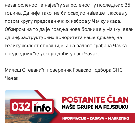
незапосленост и највећу запосленост у последњих 35
година. Да није тако, не би освојио највише гласова у
првом кругу председничких избора у Чачку икада.
Обзиром на то да је градња нове болнице у Чачку један
од инфраструктурних приоритета наше државе, на
велику жалост опозиције, а на радост грађана Чачка,
председник ће ускоро доћи у наш Чачак.
Милош Стеванић, повереник Градског одбора СНС
Чачак