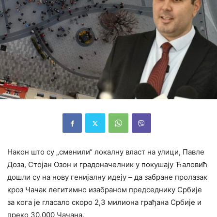
Након што су „сменили“ локалну власт на улици, Павле
Доза, Стојан Озон и градоначелник у покушају Ћаловић
дошли су на нову генијалну идеју – да забране пролазак
кроз Чачак легитимно изабраном председнику Србије
за кога је гласало скоро 2,3 милиона грађана Србије и
преко 30.000 Чачана.