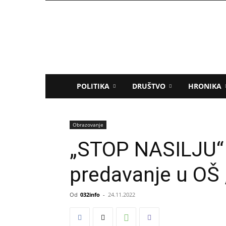
032info.rs
POLITIKA
DRUŠTVO
HRONIKA
Obrazovanje
„STOP NASILJU“ 
predavanje u OŠ 
Od
032info
-
24.11.2022