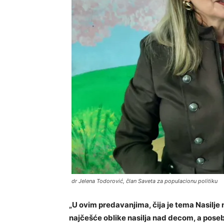
dr Jelena Todorović, član Saveta za populacionu politiku
„U ovim predavanjima, čija je tema Nasilj
najčešće oblike nasilja nad decom, a posebn