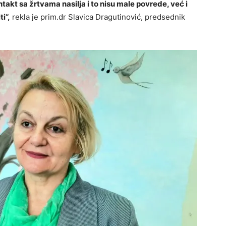
takt sa žrtvama nasilja i to nisu male povrede, već i
i“,
rekla je prim.dr Slavica Dragutinović, predsednik