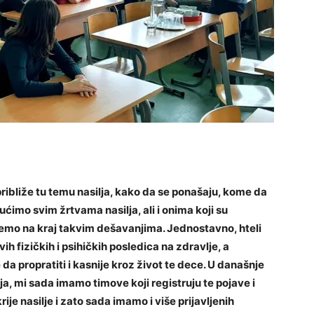
približe tu temu nasilja, kako da se ponašaju, kome da
imo svim žrtvama nasilja, ali i onima koji su
anemo na kraj takvim dešavanjima. Jednostavno, hteli
ih fizičkih i psihičkih posledica na zdravlje, a
da propratiti i kasnije kroz život te dece. U današnje
a, mi sada imamo timove koji registruju te pojave i
ije nasilje i zato sada imamo i više prijavljenih