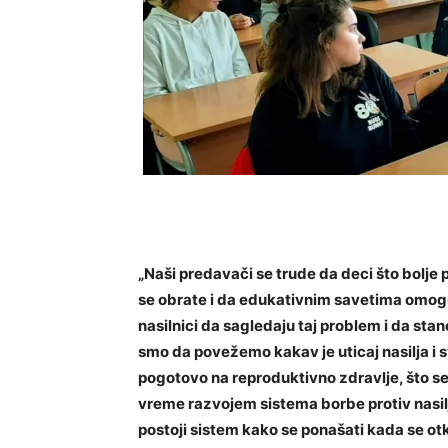
„Naši predavači se trude da deci što bolje 
se obrate i da edukativnim savetima omoguć
nasilnici da sagledaju taj problem i da st
smo da povežemo kakav je uticaj nasilja i sv
pogotovo na reproduktivno zdravlje, što se 
vreme razvojem sistema borbe protiv nasilj
postoji sistem kako se ponašati kada se otkr