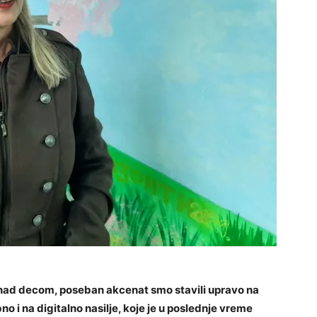
e nad decom, poseban akcenat smo stavili upravo na
o i na digitalno nasilje, koje je u poslednje vreme