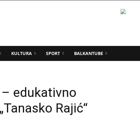
KULTURA
SPORT
BALKANTUBE
– edukativno
„Tanasko Rajić“