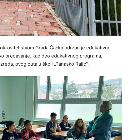
pokroviteljstvom Grada Čačka održao je edukativno
o predavanje, kao deo edukativnog programa,
eda, ovog puta u školi „Tanasko Rajić“.