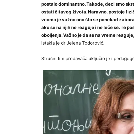
postalo dominantno. Takođe, deci smo skren
ostati čitavog života. Naravno, postoje fizi
veoma je važno ono što se ponekad zaboravlj
ako se na njih ne reaguje i ne leče se. Te p
oboljenja. Važno je da se na vreme reaguje,
istakla je dr Jelena Todorović.
Stručni tim predavača uključio je i pedagoge