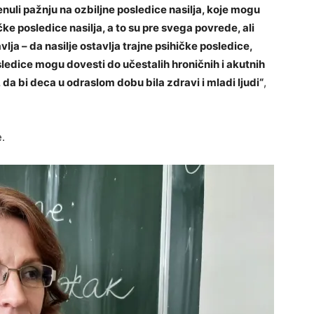
uli pažnju na ozbiljne posledice nasilja, koje mogu
čke posledice nasilja, a to su pre svega povrede, ali
a – da nasilje ostavlja trajne psihičke posledice,
osledice mogu dovesti do učestalih hroničnih i akutnih
 da bi deca u odraslom dobu bila zdravi i mladi ljudi“
,
.