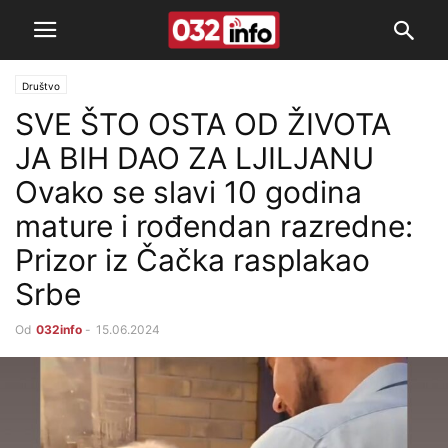
Društvo
SVE ŠTO OSTA OD ŽIVOTA
JA BIH DAO ZA LJILJANU
Ovako se slavi 10 godina
mature i rođendan razredne:
Prizor iz Čačka rasplakao
Srbe
Od
032info
-
15.06.2024