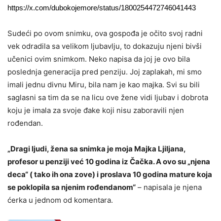
https://x.com/dubokojemore/status/1800254472746041443
Sudeći po ovom snimku, ova gospođa je očito svoj radni
vek odradila sa velikom ljubavlju, to dokazuju njeni bivši
učenici ovim snimkom. Neko napisa da joj je ovo bila
poslednja generacija pred penziju. Joj zaplakah, mi smo
imali jednu divnu Miru, bila nam je kao majka. Svi su bili
saglasni sa tim da se na licu ove žene vidi ljubav i dobrota
koju je imala za svoje đake koji nisu zaboravili njen
rođendan.
„Dragi ljudi, žena sa snimka je moja Majka Ljiljana,
profesor u penziji već 10 godina iz Čačka. A ovo su „njena
deca“ ( tako ih ona zove) i proslava 10 godina mature koja
se poklopila sa njenim rođendanom“
– napisala je njena
ćerka u jednom od komentara.