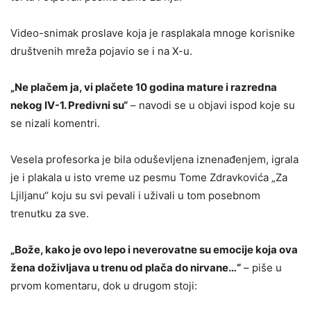
Video-snimak proslave koja je rasplakala mnoge korisnike
društvenih mreža pojavio se i na X-u.
„Ne plačem ja, vi plačete 10 godina mature i razredna
nekog IV-1. Predivni su“
– navodi se u objavi ispod koje su
se nizali komentri.
Vesela profesorka je bila oduševljena iznenađenjem, igrala
je i plakala u isto vreme uz pesmu Tome Zdravkovića „Za
Ljiljanu“ koju su svi pevali i uživali u tom posebnom
trenutku za sve.
„Bože, kako je ovo lepo i neverovatne su emocije koja ova
žena doživljava u trenu od plača do nirvane…“
– piše u
prvom komentaru, dok u drugom stoji: