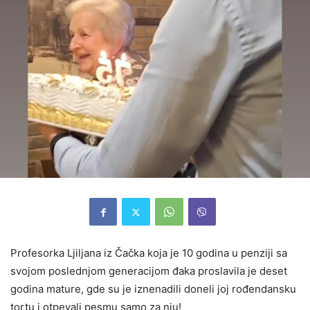
Profesorka Ljiljana iz Čačka koja je 10 godina u penziji sa
svojom poslednjom generacijom đaka proslavila je deset
godina mature, gde su je iznenadili doneli joj rođendansku
tortu i otpevali pesmu samo za nju!