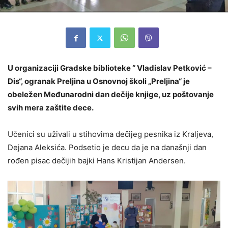
U organizaciji Gradske biblioteke “ Vladislav Petković –
Dis“, ogranak Preljina u Osnovnoj školi „Preljina“ je
obeležen Međunarodni dan dečije knjige, uz poštovanje
svih mera zaštite dece.
Učenici su uživali u stihovima dečijeg pesnika iz Kraljeva,
Dejana Aleksića. Podsetio je decu da je na današnji dan
rođen pisac dečijih bajki Hans Kristijan Andersen.