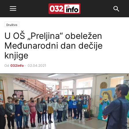
Društvo
U OŠ „Preljina“ obeležen
Međunarodni dan dečije
knjige
Od
032info
-
02.04.2021