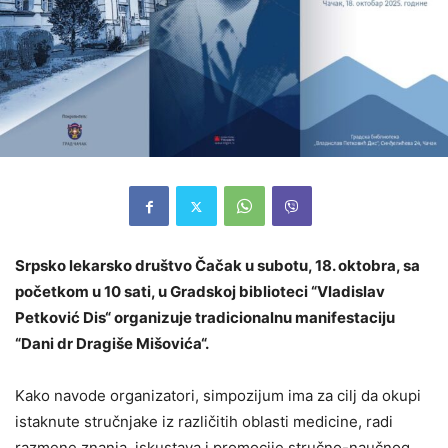
Srpsko lekarsko društvo Čačak u subotu, 18. oktobra, sa
početkom u 10 sati, u Gradskoj biblioteci “Vladislav
Petković Dis“ organizuje tradicionalnu manifestaciju
“Dani dr Dragiše Mišovića“.
Kako navode organizatori, simpozijum ima za cilj da okupi
istaknute stručnjake iz različitih oblasti medicine, radi
razmene znanja, iskustava i promocije stručno-naučnog