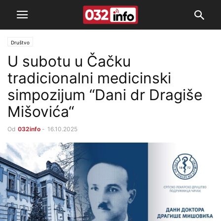
Društvo
U subotu u Čačku
tradicionalni medicinski
simpozijum “Dani dr Dragiše
Mišovića“
Od
032info
-
16.10.2025