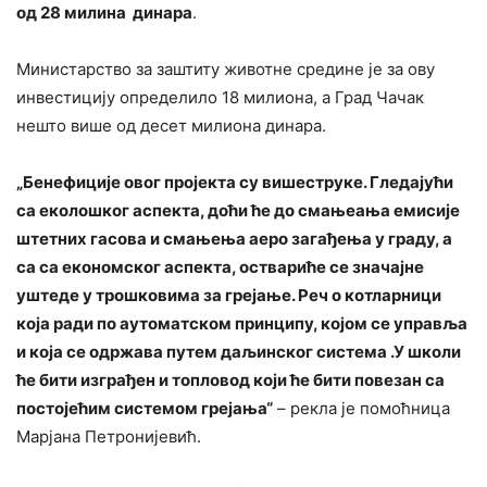
од 28 милина динара
.
Министарство за заштиту животне средине је за ову
инвестицију определило 18 милиона, а Град Чачак
нешто више од десет милиона динара.
„Бенефиције овог пројекта су вишеструке. Гледајући
са еколошког аспекта, доћи ће до смањеања емисије
штетних гасова и смањења аеро загађења у граду, а
са са економског аспекта, оствариће се значајне
уштеде у трошковима за грејање. Реч о котларници
која ради по аутоматском принципу, којом се управља
и која се одржава путем даљинског система .У школи
ће бити изграђен и топловод који ће бити повезан са
постојећим системом грејања“
– рекла је помоћница
Марјана Петронијевић.