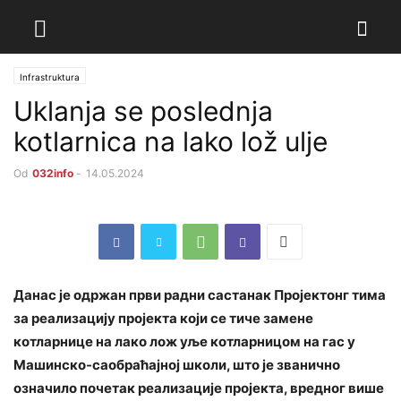
Infrastruktura
Uklanja se poslednja
kotlarnica na lako lož ulje
Od
032info
-
14.05.2024
Данас је одржан први радни састанак Пројектонг тима
за реализацију пројекта који се тиче замене
котларнице на лако лож уље котларницом на гас у
Машинско-саобраћајној школи, што је званично
означило почетак реализације пројекта, вредног више