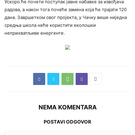
Ускоро ће почети поступак јавне набавке за извођача
радова, а након тога почеће замена која ће трајати 120
дана. Завршетком овог пројекта, у Чачку више ниједна
средња школа неће користити еколошки
неприхватљиве енергенте.
NEMA KOMENTARA
POSTAVI ODGOVOR