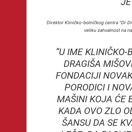
JE
Direktor Kliničko-bolničkog centra “Dr D
veliku zahvalnost na 
“U IME KLINIČKO
DRAGIŠA MIŠOV
FONDACIJI NOVA
PORODICI I NO
MAŠINI KOJA ĆE 
KADA OVO ZLO O
ŠANSU DA SE K