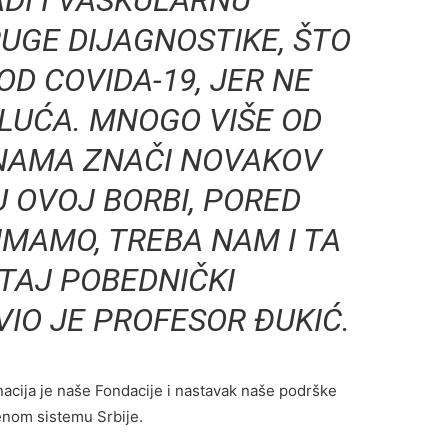
DI I VASKULARNU
RUGE DIJAGNOSTIKE, ŠTO
D COVIDA-19, JER NE
LUĆA. MNOGO VIŠE OD
NAMA ZNAČI NOVAKOV
U OVOJ BORBI, PORED
IMAMO, TREBA NAM I TA
 TAJ POBEDNIČKI
VIO JE PROFESOR ĐUKIĆ.