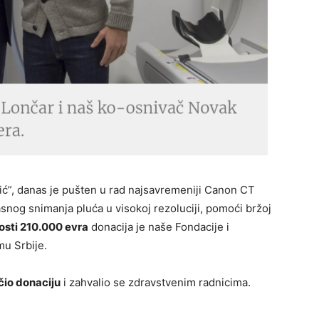
ić”, danas je pušten u rad najsavremeniji Canon CT
ikasnog snimanja pluća u visokoj rezoluciji, pomoći bržoj
osti 210.000 evra
donacija je naše Fondacije i
u Srbije.
čio donaciju
i zahvalio se zdravstvenim radnicima.