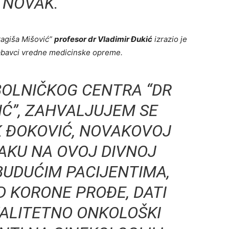
 NOVAK.
ragiša Mišović”
profesor dr Vladimir Đukić
izrazio je
nabavci vredne medicinske opreme.
-BOLNIČKOG CENTRA “DR
IĆ”, ZAHVALJUJEM SE
K ĐOKOVIĆ, NOVAKOVOJ
VAKU NA OVOJ DIVNOJ
BUDUĆIM PACIJENTIMA,
D KORONE PROĐE, DATI
VALITETNO ONKOLOŠKI