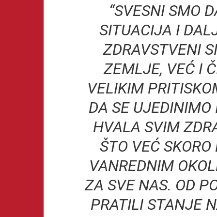
“SVESNI SMO D
SITUACIJA I DAL
ZDRAVSTVENI S
ZEMLJE, VEĆ I 
VELIKIM PRITISK
DA SE UJEDINIMO 
HVALA SVIM ZDR
ŠTO VEĆ SKORO 
VANREDNIM OKOL
ZA SVE NAS. OD 
PRATILI STANJE N