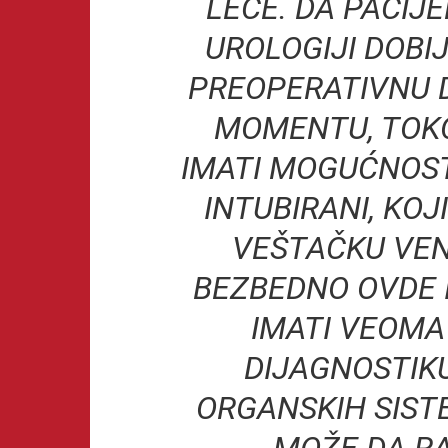
LEČE. DA PACIJE
UROLOGIJI DOB
PREOPERATIVNU 
MOMENTU, TOK
IMATI MOGUĆNOST
INTUBIRANI, KOJ
VEŠTAČKU VEN
BEZBEDNO OVDE I
IMATI VEOMA
DIJAGNOSTIKU
ORGANSKIH SIST