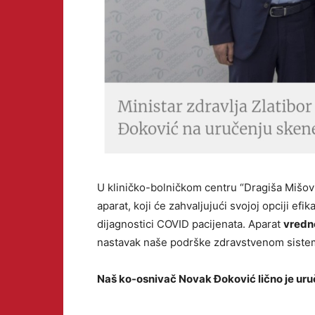
U kliničko-bolničkom centru “Dragiša Mišov
aparat, koji će zahvaljujući svojoj opciji ef
dijagnostici COVID pacijenata. Aparat
vredn
nastavak naše podrške zdravstvenom sistem
Naš ko-osnivač Novak Đoković lično je uru