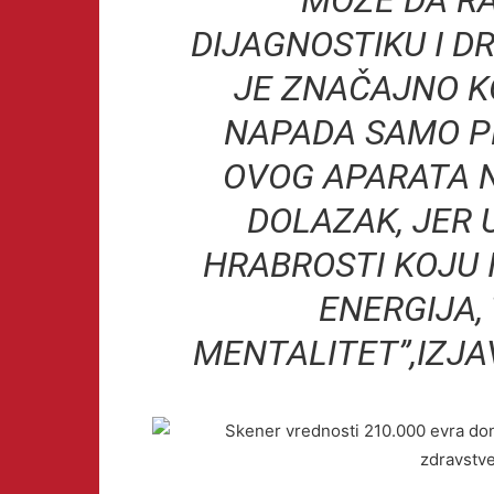
MOŽE DA RA
DIJAGNOSTIKU I D
JE ZNAČAJNO KO
NAPADA SAMO P
OVOG APARATA 
DOLAZAK, JER 
HRABROSTI KOJU 
ENERGIJA,
MENTALITET”,IZJA