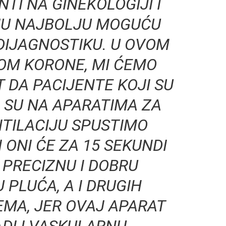
NTI NA GINEKOLOGIJI I
IJU NAJBOLJU MOGUĆU
DIJAGNOSTIKU. U OVOM
OM KORONE, MI ĆEMO
 DA PACIJENTE KOJI SU
I SU NA APARATIMA ZA
TILACIJU SPUSTIMO
 ONI ĆE ZA 15 SEKUNDI
 PRECIZNU I DOBRU
 PLUĆA, A I DRUGIH
EMA, JER OVAJ APARAT