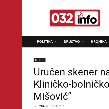
032info.rs
POLITIKA
DRUŠTVO
HRONIKA
Društvo
Uručen skener na
Kliničko-bolničk
Mišović”
Od
032info
-
17.12.2020