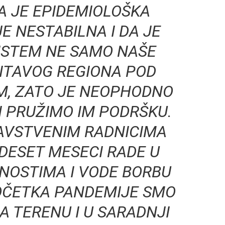
A JE EPIDEMIOLOŠKA
JE NESTABILNA I DA JE
ISTEM NE SAMO NAŠE
ČITAVOG REGIONA POD
OM, ZATO JE NEOPHODNO
I PRUŽIMO IM PODRŠKU.
AVSTVENIM RADNICIMA
DESET MESECI RADE U
NOSTIMA I VODE BORBU
POČETKA PANDEMIJE SMO
A TERENU I U SARADNJI