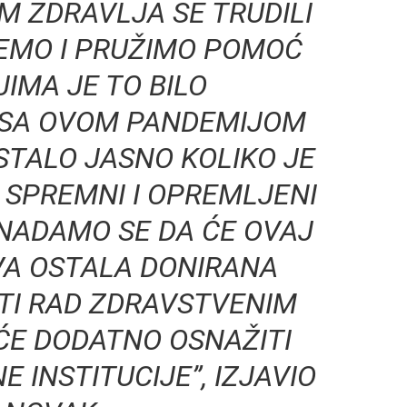
M ZDRAVLJA SE TRUDILI
EMO I PRUŽIMO POMOĆ
IMA JE TO BILO
 SA OVOM PANDEMIJOM
STALO JASNO KOLIKO JE
 SPREMNI I OPREMLJENI
 NADAMO SE DA ĆE OVAJ
SVA OSTALA DONIRANA
TI RAD ZDRAVSTVENIM
 ĆE DODATNO OSNAŽITI
 INSTITUCIJE”, IZJAVIO