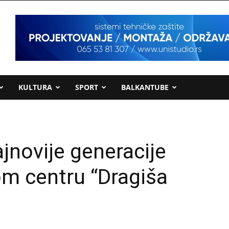
KULTURA
SPORT
BALKANTUBE
jnovije generacije
om centru “Dragiša