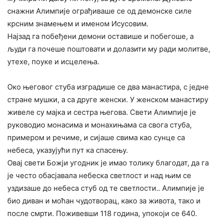
снажни Алимпије ограђиваше се од демонске силе
крсним знамењем и именом Исусовим.
Најзад га побеђени демони оставише и побегоше, а
људи га почеше поштовати и долазити му ради молитве,
утехе, поуке и исцелења.
Око његовог стуба изградише се два манастира, с једне
стране мушки, а са друге женски. У женском манастиру
живеле су мајка и сестра његова. Свети Алимпије је
руководио монасима и монахињама са свога стуба,
примером и речиме, и сијаше свима као сунце са
небеса, указујући пут ка спасењу.
Овај свети Божји угодник је имао толику благодат, да га
је често обасјавала небеска светлост и над њим се
уздизаше до небеса стуб од те светлости.. Алимпије је
био диван и моћан чудотворац, како за живота, тако и
после смрти. Поживевши 118 година, упокоји се 640.