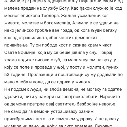
Алимпије је рођен у Адријанопољу Пафлагонијском и од
малена предан на службу Богу. Као ђакон служио је код
месног епископа Теодора. Жељан усамљеничког
живота, молитве и богомислија, Алимпије се удаљи на
неко јелинско гробље ван града, од кога људи бегаху
као од страшилишта, због честих демонских
привиђања. Ту он пободе крст и сазида храм у част
Свете Ефимије, која му се беше јавила у сну. Покрај
храма подиже високи стуб, са малом кулом на врху, у
коју се попе и проведе у њој, у посту и молитви, пуних
53 године. Пролазници и поштоваоци су му додавали по
мало хлеба и воде, да се одржи у животу.
Ни подсмех људи, ни злоба демона, не могаху га одатле
удаљити, нити у намери његовој поколебати. Нарочито
од демона претрпе овај светитељ безбројне невоље.
Не само да га демони устрашиваху разним
привиђењима, него га и камењем удараху. И не даваху
му мира ни дању ни ноћу, за дуго времена. Духовно