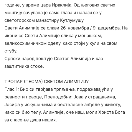
године, у време цара Ираклија. Од његових светих
моштију сачувана је само глава и налази се у
светогорском манастиру Кутлумушу.
Свети Алимпије се слави 26. новембра / 9. децембра. На
икони се Свети Алимпије слика у монашком,
великосхимничком оделу, како стоји у кули на свом
стубу.
Српски народ поштује Светог Алимпија и као
заштитника стоке.
ТРОПАР (ПЕСМА) СВЕТОМ АЛИМПИЈУ
Глас 1: Био си тврђава трпљења, подражавајући у
ревности праоце, Преподобни: Јова у страдањима,
Јосифа у искушењима и бестелесне анђеле у животу,
иако си био телу. Алимпије, оче наш, моли Христа Бога
за спасење душа наших.