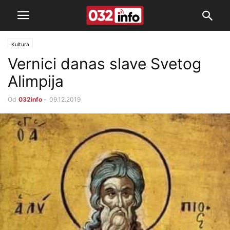
Kultura
Vernici danas slave Svetog
Alimpija
Od
032info
-
09.12.2019