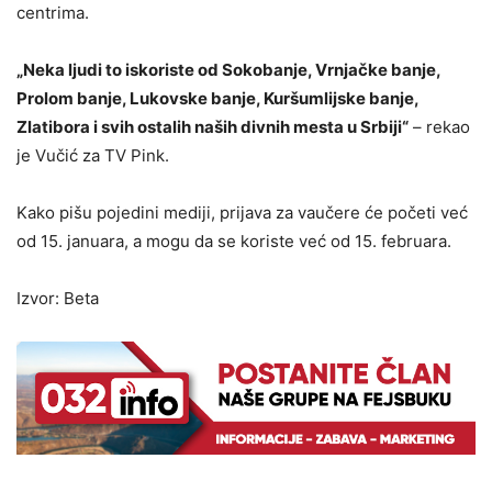
centrima.
„Neka ljudi to iskoriste od Sokobanje, Vrnjačke banje,
Prolom banje, Lukovske banje, Kuršumlijske banje,
Zlatibora i svih ostalih naših divnih mesta u Srbiji“
– rekao
je Vučić za TV Pink.
Kako pišu pojedini mediji, prijava za vaučere će početi već
od 15. januara, a mogu da se koriste već od 15. februara.
Izvor: Beta