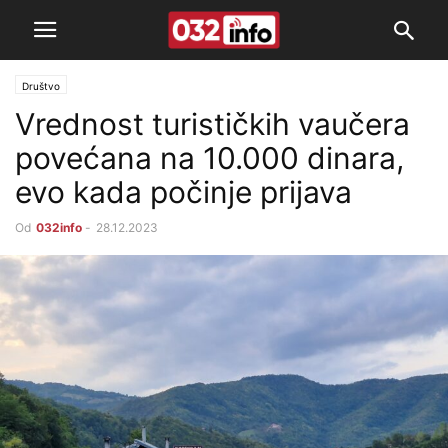
Društvo
Vrednost turističkih vaučera
povećana na 10.000 dinara,
evo kada počinje prijava
Od
032info
-
28.12.2023