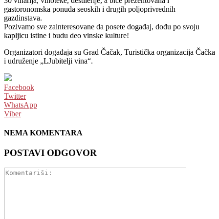
30 vinarija, vinoteke, destilerije, a biće prezentovana i
gastoronomska ponuda seoskih i drugih poljoprivrednih
gazdinstava.
Pozivamo sve zainteresovane da posete događaj, dođu po svoju
kapljicu istine i budu deo vinske kulture!
Organizatori događaja su Grad Čačak, Turistička organizacija Čačka
i udruženje „LJubitelji vina“.
Facebook
Twitter
WhatsApp
Viber
NEMA KOMENTARA
POSTAVI ODGOVOR