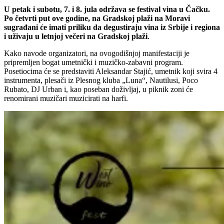
U petak i subotu, 7. i 8. jula održava se festival vina u Čačku.
Po četvrti put ove godine, na Gradskoj plaži na Moravi
sugrađani će imati priliku da degustiraju vina iz Srbije i regiona
i uživaju u letnjoj večeri na Gradskoj plaži
.
Kako navode organizatori, na ovogodišnjoj manifestaciji je
pripremljen bogat umetnički i muzičko-zabavni program.
Posetiocima će se predstaviti Aleksandar Stajić, umetnik koji svira 4
instrumenta, plesači iz Plesnog kluba „Luna“, Nautilusi, Poco
Rubato, DJ Urban i, kao poseban doživljaj, u piknik zoni će
renomirani muzičari muzicirati na harfi.