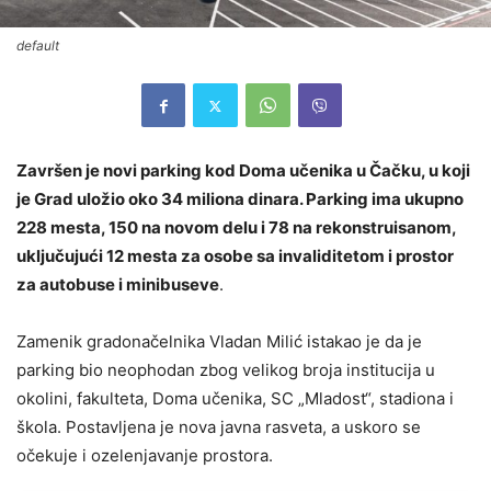
default
Završen je novi parking kod Doma učenika u Čačku, u koji
je Grad uložio oko 34 miliona dinara. Parking ima ukupno
228 mesta, 150 na novom delu i 78 na rekonstruisanom,
uključujući 12 mesta za osobe sa invaliditetom i prostor
za autobuse i minibuseve
.
Zamenik gradonačelnika Vladan Milić istakao je da je
parking bio neophodan zbog velikog broja institucija u
okolini, fakulteta, Doma učenika, SC „Mladost“, stadiona i
škola. Postavljena je nova javna rasveta, a uskoro se
očekuje i ozelenjavanje prostora.