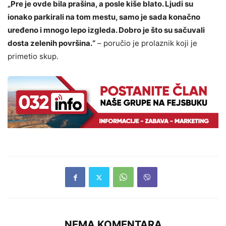
„Pre je ovde bila prašina, a posle kiše blato. Ljudi su
ionako parkirali na tom mestu, samo je sada konačno
uređeno i mnogo lepo izgleda. Dobro je što su sačuvali
dosta zelenih površina.“
– poručio je prolaznik koji je
primetio skup.
NEMA KOMENTARA