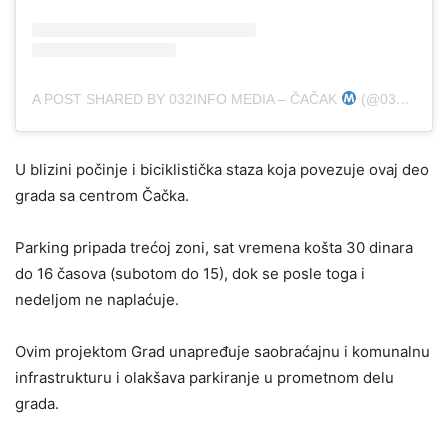
A POST SHARED BY 032INFO MEDIA – ČAČAK
(@032INFO)
U blizini počinje i biciklistička staza koja povezuje ovaj deo
grada sa centrom Čačka.
Parking pripada trećoj zoni, sat vremena košta 30 dinara
do 16 časova (subotom do 15), dok se posle toga i
nedeljom ne naplaćuje.
Ovim projektom Grad unapređuje saobraćajnu i komunalnu
infrastrukturu i olakšava parkiranje u prometnom delu
grada.