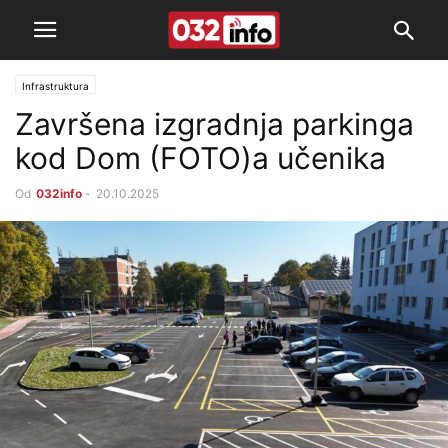
Infrastruktura
Završena izgradnja parkinga
kod Dom (FOTO)a učenika
Od
032info
-
20.10.2025